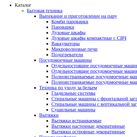
Каталог
Бытовая техника
Выпекание и приготовление на пару
Комби пароварки
Пароварки
Духовые шкафы
Духовые шкафы компактные с СВЧ
Ваккуматоры
Микроволновые печи
Подогреватели
Посудомоечные машины
Отдельностоящие посудомоечные маши
Отдельностоящие посудомоечные маши
Полновстраиваемые посудомоечные ма
Полновстраиваемые посудомоечные ма
Техника по уходу за бельем
Гладильные системы
Стиральные машины с фронтальной заг
Стиральные машины с вертикальной заг
Сушильные машины
Вытяжки
Вытяжки встраиваемые
Вытяжки настенные декоративные
Вытяжки островные декоративные