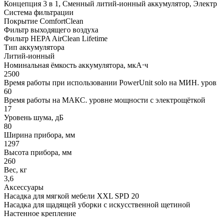
Концепция 3 в 1, Сменный литий-ионный аккумулятор, Элект
Система фильтрации
Покрытие ComfortClean
Фильтр выходящего воздуха
Фильтр HEPA AirClean Lifetime
Тип аккумулятора
Литий-ионный
Номинальная ёмкость аккумулятора, мкА⋅ч
2500
Время работы при использовании PowerUnit solo на МИН. уро
60
Время работы на МАКС. уровне мощности с электрощёткой
17
Уровень шума, дБ
80
Ширина прибора, мм
1297
Высота прибора, мм
260
Вес, кг
3,6
Аксессуары
Насадка для мягкой мебели XXL SPD 20
Насадка для щадящей уборки с искусственной щетиной
Настенное крепление