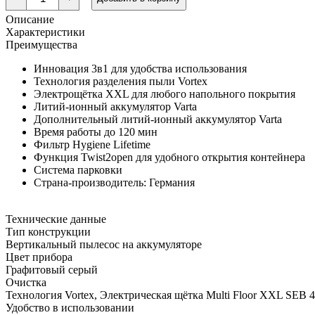
товара
Пылесос
Описание
SMUL5
Характеристики
Triflex
Преимущества
HX1
Power
Инновация 3в1 для удобства использования
кашемировый
серый
Технология разделения пыли Vortex
Электрощётка XXL для любого напольного покрытия
Литий-ионный аккумулятор Varta
Дополнительный литий-ионный аккумулятор Varta
Время работы до 120 мин
Фильтр Hygiene Lifetime
Функция Twist2open для удобного открытия контейнера
Система парковки
Страна-производитель: Германия
Технические данные
Тип конструкции
Вертикальный пылесос на аккумуляторе
Цвет прибора
Графитовый серый
Очистка
Технология Vortex, Электрическая щётка Multi Floor XXL SEB 
Удобство в использовании