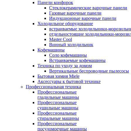
Панели конфорок
Стеклокерамические варочные панели
Газовые варочные панели
Индукционные варочные панели
Холодильное оборудование
встраиваемые холодильники-морозильн
отдельностоящие холодильники-морози
Master Cool
Винный холодильник
Кофемашины
Cоло кофемашины
Встраиваемые кофемашины
Техника по уходу за домом
Вертикальные беспроводные пылесосы
Бытовая химия Miele
Аксессуары к бытовой технике
Профессиональная техника
Профессиональные
гладильные машины
Профессиональные
сушильные машины
Профессиональные
стиральные машины
Профессиональные
посудомоечные машины