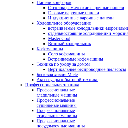
Панели конфорок
Стеклокерамические варочные панели
Газовые варочные панели
Индукционные варочные панели
Холодильное оборудование
встраиваемые холодильники-морозильн
отдельностоящие холодильники-морози
Master Cool
Винный холодильник
Кофемашины
Cоло кофемашины
Встраиваемые кофемашины
Техника по уходу за домом
Вертикальные беспроводные пылесосы
Бытовая химия Miele
Аксессуары к бытовой технике
Профессиональная техника
Профессиональные
гладильные машины
Профессиональные
сушильные машины
Профессиональные
стиральные машины
Профессиональные
посудомоечные машины