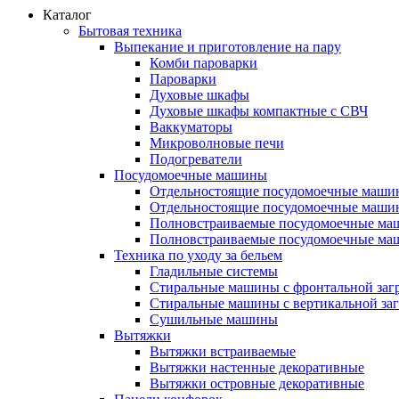
Каталог
Бытовая техника
Выпекание и приготовление на пару
Комби пароварки
Пароварки
Духовые шкафы
Духовые шкафы компактные с СВЧ
Ваккуматоры
Микроволновые печи
Подогреватели
Посудомоечные машины
Отдельностоящие посудомоечные маши
Отдельностоящие посудомоечные маши
Полновстраиваемые посудомоечные ма
Полновстраиваемые посудомоечные ма
Техника по уходу за бельем
Гладильные системы
Стиральные машины с фронтальной заг
Стиральные машины с вертикальной заг
Сушильные машины
Вытяжки
Вытяжки встраиваемые
Вытяжки настенные декоративные
Вытяжки островные декоративные