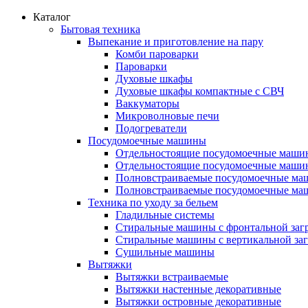
Каталог
Бытовая техника
Выпекание и приготовление на пару
Комби пароварки
Пароварки
Духовые шкафы
Духовые шкафы компактные с СВЧ
Ваккуматоры
Микроволновые печи
Подогреватели
Посудомоечные машины
Отдельностоящие посудомоечные маши
Отдельностоящие посудомоечные маши
Полновстраиваемые посудомоечные ма
Полновстраиваемые посудомоечные ма
Техника по уходу за бельем
Гладильные системы
Стиральные машины с фронтальной заг
Стиральные машины с вертикальной заг
Сушильные машины
Вытяжки
Вытяжки встраиваемые
Вытяжки настенные декоративные
Вытяжки островные декоративные