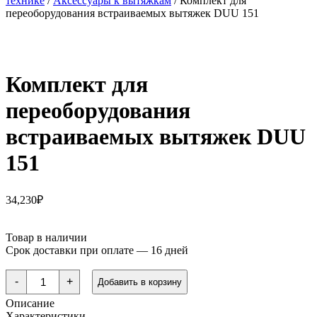
технике
/
Аксессуары к вытяжкам
/ Комплект для
переоборудования встраиваемых вытяжек DUU 151
Комплект для
переоборудования
встраиваемых вытяжек DUU
151
34,230
₽
Товар в наличии
Срок доставки при оплате — 16 дней
Количество
-
+
Добавить в корзину
товара
Комплект
Описание
для
Характеристики