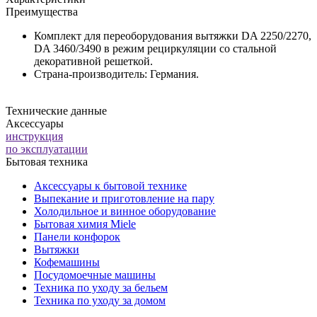
переоборудования
Преимущества
встраиваемых
вытяжек
Комплект для переоборудования вытяжки DA 2250/2270,
DUU
151
DA 3460/3490 в режим рециркуляции со стальной
декоративной решеткой.
Страна-производитель: Германия.
Технические данные
Аксессуары
инструкция
по эксплуатации
Бытовая техника
Аксессуары к бытовой технике
Выпекание и приготовление на пару
Холодильное и винное оборудование
Бытовая химия Miele
Панели конфорок
Вытяжки
Кофемашины
Посудомоечные машины
Техника по уходу за бельем
Техника по уходу за домом