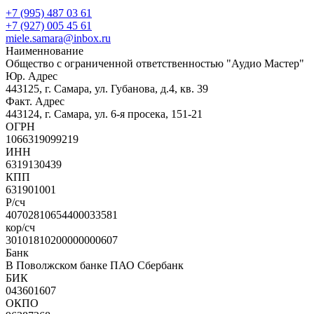
+7 (995) 487 03 61
+7 (927) 005 45 61
miele.samara@inbox.ru
Наименнование
Общество с ограниченной ответственностью "Аудио Мастер"
Юр. Адрес
443125, г. Самара, ул. Губанова, д.4, кв. 39
Факт. Адрес
443124, г. Самара, ул. 6-я просека, 151-21
ОГРН
1066319099219
ИНН
6319130439
КПП
631901001
Р/сч
40702810654400033581
кор/сч
30101810200000000607
Банк
В Поволжском банке ПАО Сбербанк
БИК
043601607
ОКПО